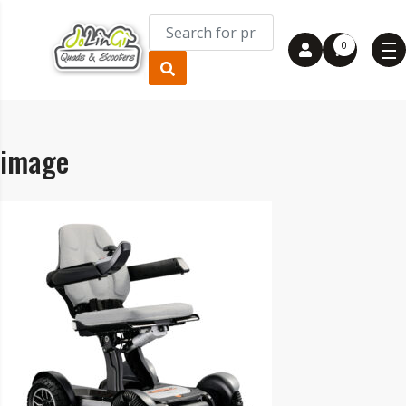
0
image