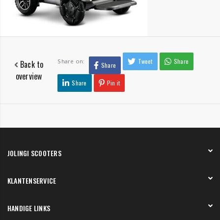
Tweet
Share
Share on:
Back to
Share
overview
Share
Pin it
JOLINGI SCOOTERS
Over ons
KLANTENSERVICE
Onze showroom
Werken bij
Betaling
HANDIGE LINKS
Verzending en bezorging