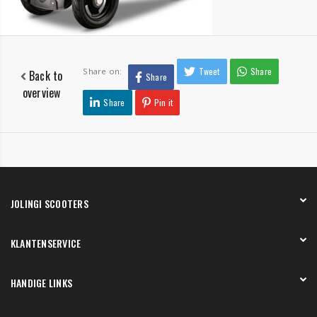
Tweet
Share
Share on:
Back to
Share
overview
Share
Pin it
JOLINGI SCOOTERS
Over ons
KLANTENSERVICE
Onze showroom
Werken bij
Betaling
HANDIGE LINKS
Verzending en bezorging
Retourneren en service
Onze showroom