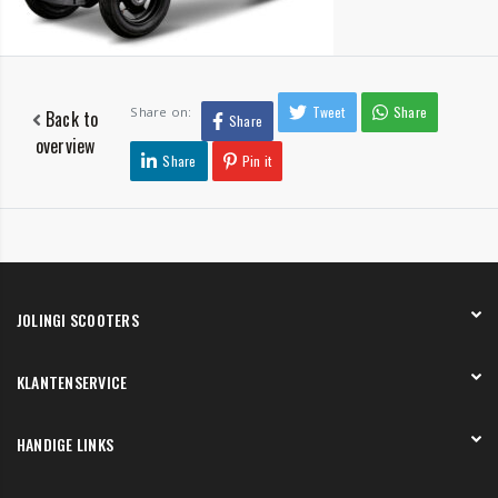
Tweet
Share
Share on:
Back to
Share
overview
Share
Pin it
JOLINGI SCOOTERS
Over ons
KLANTENSERVICE
Onze showroom
Werken bij
Betaling
HANDIGE LINKS
Verzending en bezorging
Retourneren en service
Onze showroom