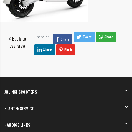
Tweet
Share
Share on:
Back to
Share
overview
Share
Pin it
JOLINGI SCOOTERS
Over ons
KLANTENSERVICE
Onze showroom
Werken bij
Betaling
HANDIGE LINKS
Verzending en bezorging