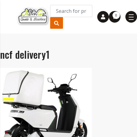
0
ncf delivery1