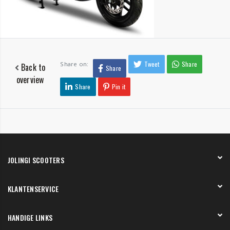
Tweet
Share
Share on:
Back to
Share
overview
Share
Pin it
JOLINGI SCOOTERS
Over ons
KLANTENSERVICE
Onze showroom
Werken bij
Betaling
HANDIGE LINKS
Verzending en bezorging