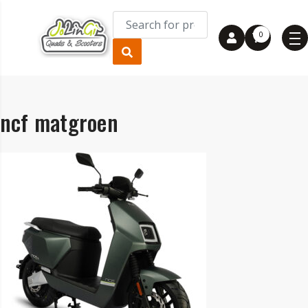
0
ncf matgroen