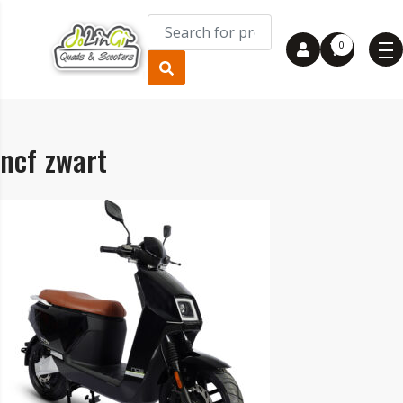
0
ncf zwart