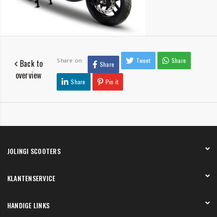
Tweet
Share
Share on:
Back to
Share
overview
Share
Pin it
JOLINGI SCOOTERS
Over ons
KLANTENSERVICE
Onze showroom
Werken bij
Betaling
HANDIGE LINKS
Verzending en bezorging