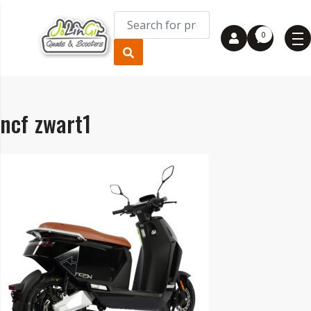
0
ncf zwart1