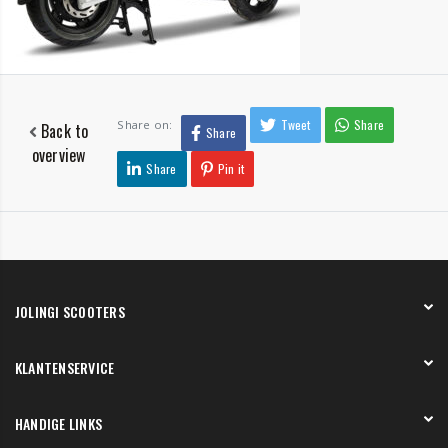
Tweet
Share
Share on:
Back to
Share
overview
Share
Pin it
JOLINGI SCOOTERS
Over ons
KLANTENSERVICE
Onze showroom
Werken bij
Betaling
HANDIGE LINKS
Verzending en bezorging