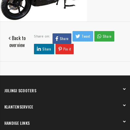
Tweet
Share
Share on:
Back to
Share
overview
Share
Pin it
JOLINGI SCOOTERS
Over ons
KLANTENSERVICE
Onze showroom
Werken bij
Betaling
HANDIGE LINKS
Verzending en bezorging