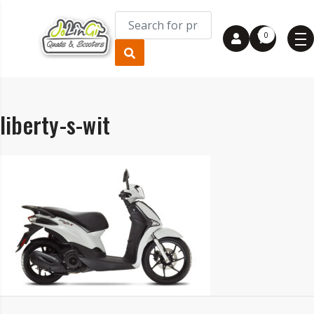
0
liberty-s-wit