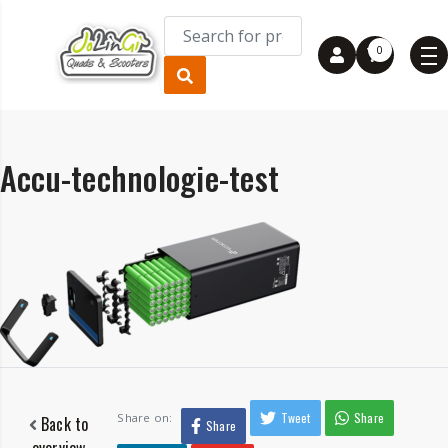
0
Accu-technologie-test
Tweet
Share
Share on:
Back to
Share