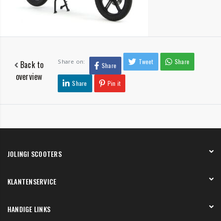
Tweet
Share
Share on:
Back to
Share
overview
Share
Pin it
JOLINGI SCOOTERS
Over ons
KLANTENSERVICE
Onze showroom
Werken bij
Betaling
HANDIGE LINKS
Verzending en bezorging