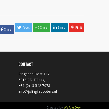
Tweet
Share
Share
Pin it
Share
CONTACT
Ringbaan Oost 112
5013 CD Tilburg
+31 (0)13 542 7078
info@jolingi-scooters.nl
Created by
WeAre.Dev