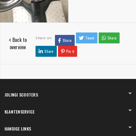
Tweet
Share
Share on:
Back to
Share
overview
Share
Pin it
JOLINGI SCOOTERS
Over ons
KLANTENSERVICE
Onze showroom
Werken bij
Betaling
HANDIGE LINKS
Verzending en bezorging