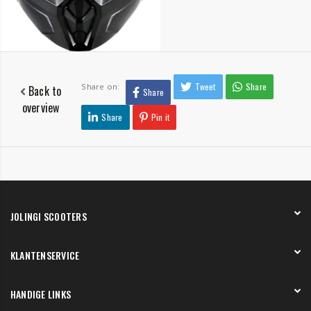
Tweet
Share
Share on:
Back to
Share
overview
Share
Pin it
JOLINGI SCOOTERS
Over ons
KLANTENSERVICE
Onze showroom
Werken bij
Betaling
HANDIGE LINKS
Verzending en bezorging