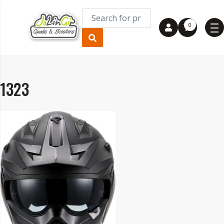
0
1323