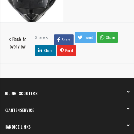
Tweet
Share
Share on:
Back to
Share
overview
Share
Pin it
JOLINGI SCOOTERS
Over ons
KLANTENSERVICE
Onze showroom
Werken bij
Betaling
HANDIGE LINKS
Verzending en bezorging