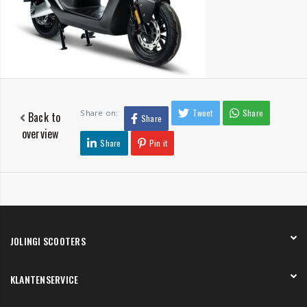
Tweet
Share
Share on:
Back to
Share
overview
Share
Pin it
JOLINGI SCOOTERS
Over ons
KLANTENSERVICE
Onze showroom
Werken bij
Betaling