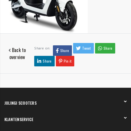
Tweet
Share
Share on:
Back to
Share
overview
Share
Pin it
JOLINGI SCOOTERS
Over ons
KLANTENSERVICE
Onze showroom
Werken bij
Betaling