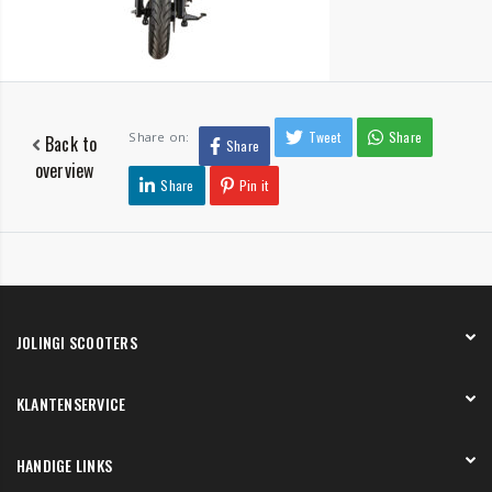
Tweet
Share
Share on:
Back to
Share
overview
Share
Pin it
JOLINGI SCOOTERS
Over ons
KLANTENSERVICE
Onze showroom
Werken bij
Betaling
HANDIGE LINKS
Verzending en bezorging