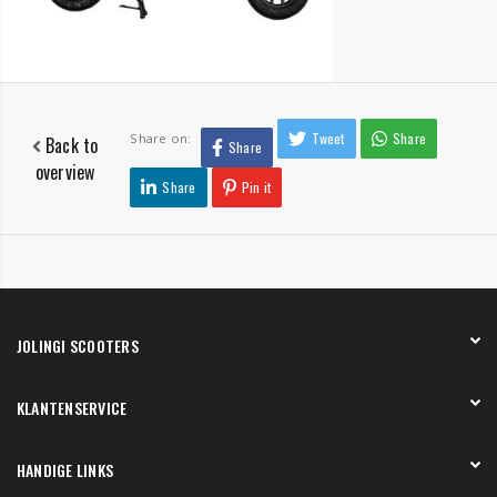
Tweet
Share
Share on:
Back to
Share
overview
Share
Pin it
JOLINGI SCOOTERS
Over ons
KLANTENSERVICE
Onze showroom
Werken bij
Betaling
HANDIGE LINKS
Verzending en bezorging