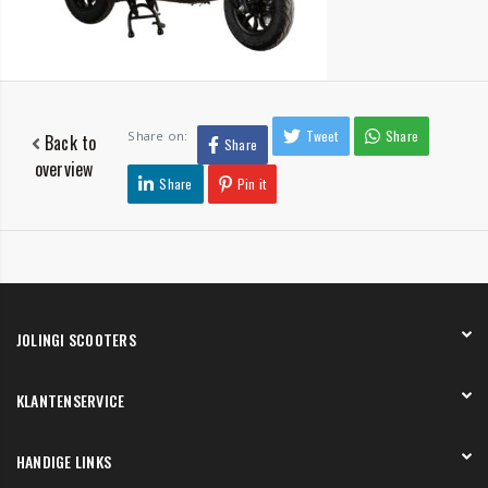
Tweet
Share
Share on:
Back to
Share
overview
Share
Pin it
JOLINGI SCOOTERS
Over ons
KLANTENSERVICE
Onze showroom
Werken bij
Betaling
HANDIGE LINKS
Verzending en bezorging