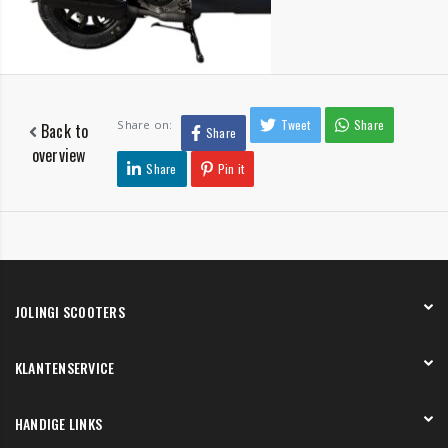
Tweet
Share
Share on:
Back to
Share
overview
Share
Pin it
JOLINGI SCOOTERS
Over ons
KLANTENSERVICE
Onze showroom
Werken bij
Betaling
HANDIGE LINKS
Verzending en bezorging