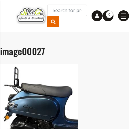
0
image00027