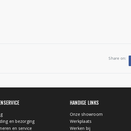
Share on:
ENSERVICE
HANDIGE LINKS
ng
Onze showroom
ding en bezorging
Werkplaats
neren en service
Werken bij