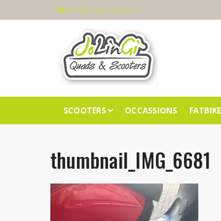
info@jolingi-scooters.nl
SCOOTERS
OCCASSIONS
FATBIK
thumbnail_IMG_6681