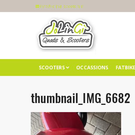
info@jolingi-scooters.nl
SCOOTERS
OCCASSIONS
FATBIK
thumbnail_IMG_6682