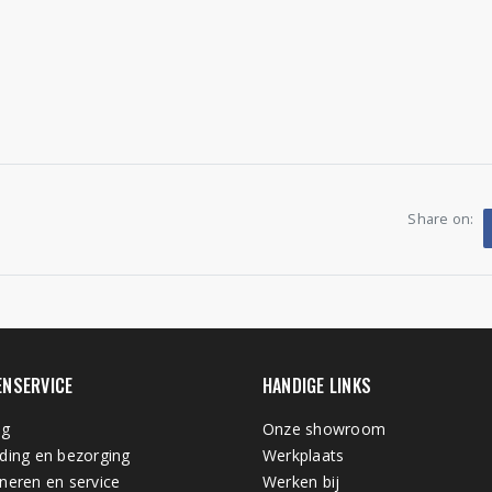
Share on:
ENSERVICE
HANDIGE LINKS
ng
Onze showroom
ding en bezorging
Werkplaats
neren en service
Werken bij