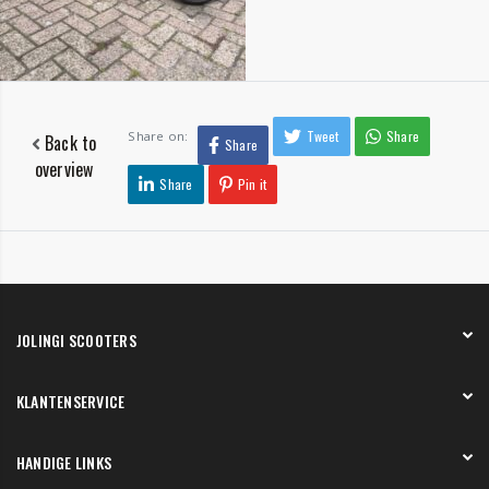
Tweet
Share
Share on:
Back to
Share
overview
Share
Pin it
JOLINGI SCOOTERS
Over ons
KLANTENSERVICE
Onze showroom
Werken bij
Betaling
HANDIGE LINKS
Verzending en bezorging