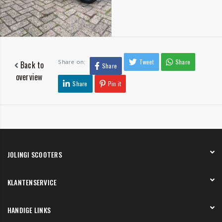
Tweet
Share
Share on:
Back to
Share
overview
Share
Pin it
JOLINGI SCOOTERS
Over ons
KLANTENSERVICE
Onze showroom
Werken bij
Betaling
HANDIGE LINKS
Verzending en bezorging