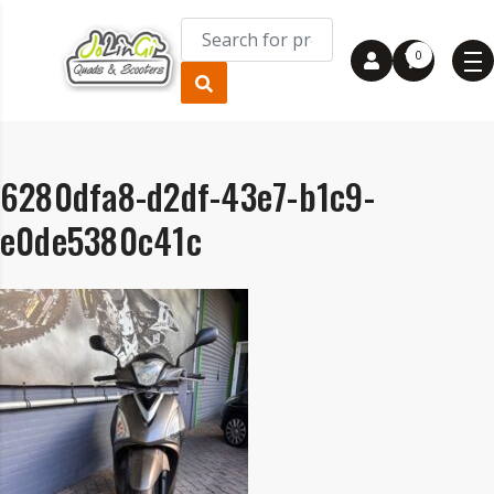
0
6280dfa8-d2df-43e7-b1c9-
e0de5380c41c