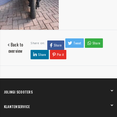
Tweet
Share
Share on:
Back to
Share
overview
Share
Pin it
JOLINGI SCOOTERS
Over ons
KLANTENSERVICE
Onze showroom
Werken bij
Betaling