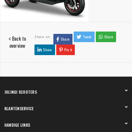
Tweet
Share
Share on:
Back to
Share
overview
Share
Pin it
JOLINGI SCOOTERS
Over ons
KLANTENSERVICE
Onze showroom
Werken bij
Betaling
HANDIGE LINKS
Verzending en bezorging