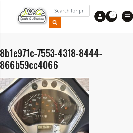
0
8b1e971c-7553-4318-8444-
866b59cc4066