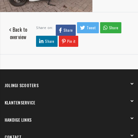
Tweet
Share
Share on:
Back to
Share
overview
Share
Pin it
JOLINGI SCOOTERS
Over ons
KLANTENSERVICE
Onze showroom
Werken bij
Betaling
HANDIGE LINKS
Verzending en bezorging
Retourneren en service
Onze showroom
CONTACT
Bedenktermijn