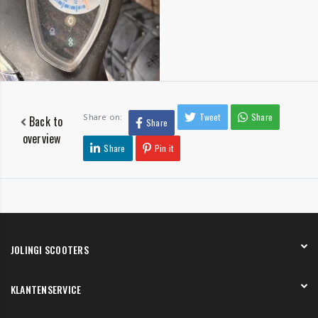
Tweet
Share
Share on:
Back to
Share
overview
Share
Pin it
JOLINGI SCOOTERS
Over ons
KLANTENSERVICE
Onze showroom
Werken bij
Betaling