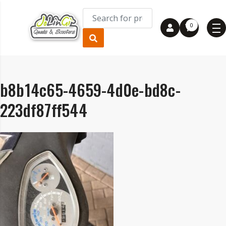
0
b8b14c65-4659-4d0e-bd8c-
223df87ff544