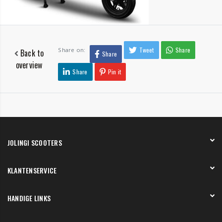
Tweet
Share
Share on:
Back to
Share
overview
Share
Pin it
JOLINGI SCOOTERS
Over ons
KLANTENSERVICE
Onze showroom
Werken bij
Betaling
HANDIGE LINKS
Verzending en bezorging
Retourneren en service
Onze showroom