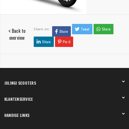
Tweet
Share
Share on:
Back to
Share
overview
Share
Pin it
JOLINGI SCOOTERS
Over ons
KLANTENSERVICE
Onze showroom
Werken bij
Betaling
HANDIGE LINKS
Verzending en bezorging
Retourneren en service
Onze showroom