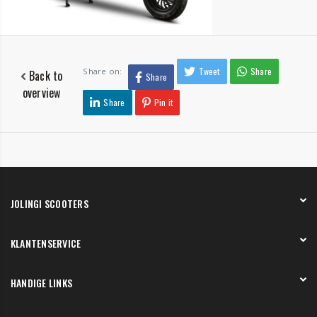
Tweet
Share
Share on:
Back to
Share
overview
Share
Pin it
JOLINGI SCOOTERS
Over ons
KLANTENSERVICE
Onze showroom
Werken bij
Betaling
HANDIGE LINKS
Verzending en bezorging
Retourneren en service
Onze showroom