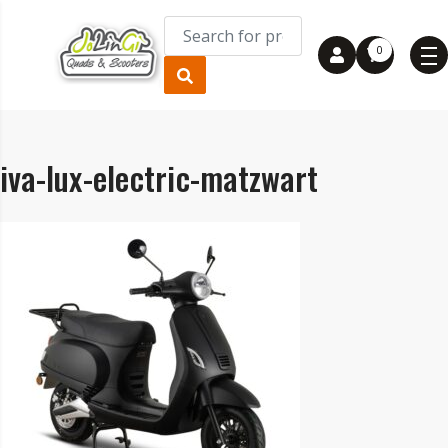
0
iva-lux-electric-matzwart