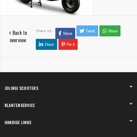
Tweet
Share
Share on:
Back to
Share
overview
Share
Pin it
JOLINGI SCOOTERS
Over ons
KLANTENSERVICE
Onze showroom
Werken bij
Betaling
HANDIGE LINKS
Verzending en bezorging
Retourneren en service
Onze showroom