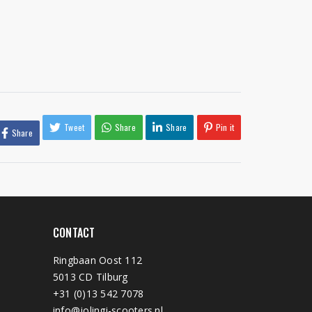
Tweet
Share
Share
Pin it
Share
CONTACT
Ringbaan Oost 112
5013 CD Tilburg
+31 (0)13 542 7078
info@jolingi-scooters.nl