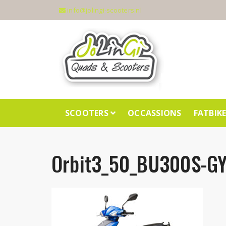
info@jolingi-scooters.nl
SCOOTERS
OCCASSIONS
FATBIK
Orbit3_50_BU300S-G