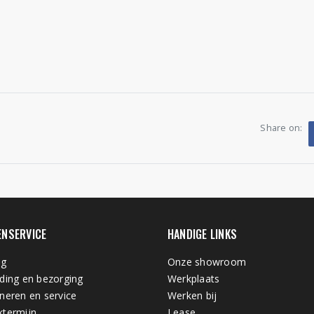
Share on:
ENSERVICE
HANDIGE LINKS
ng
Onze showroom
ding en bezorging
Werkplaats
neren en service
Werken bij
termijn
Lease