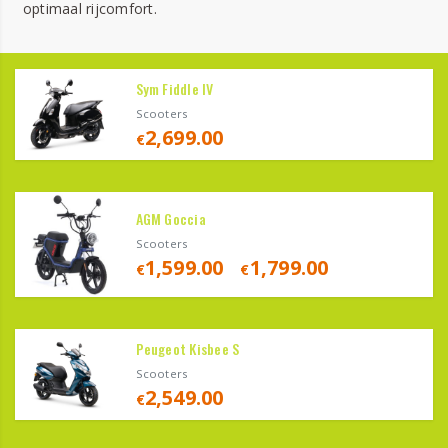
optimaal rijcomfort.
Sym Fiddle IV
Scooters
2,699.00
€
AGM Goccia
Scooters
1,599.00
1,799.00
€
–
€
Peugeot Kisbee S
Scooters
2,549.00
€