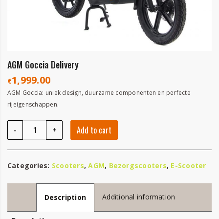
AGM Goccia Delivery
1,999.00
€
AGM Goccia: uniek design, duurzame componenten en perfecte
rijeigenschappen.
AGM Goccia Delivery quantity
-
+
Add to cart
Categories:
Scooters
,
AGM
,
Bezorgscooters
,
E-Scooter
Additional information
Description