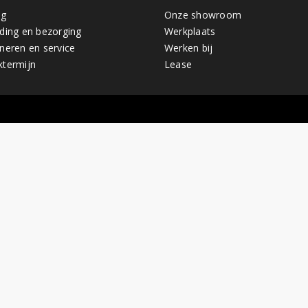
ng
Onze showroom
ding en bezorging
Werkplaats
neren en service
Werken bij
termijn
Lease