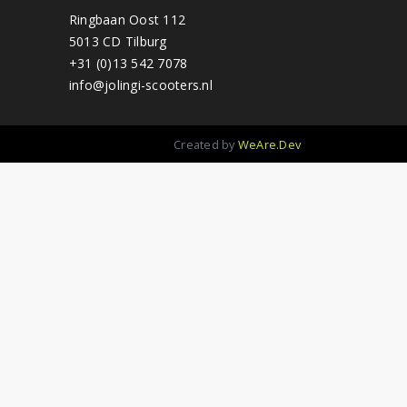
Ringbaan Oost 112
5013 CD Tilburg
+31 (0)13 542 7078
info@jolingi-scooters.nl
Created by
WeAre.Dev