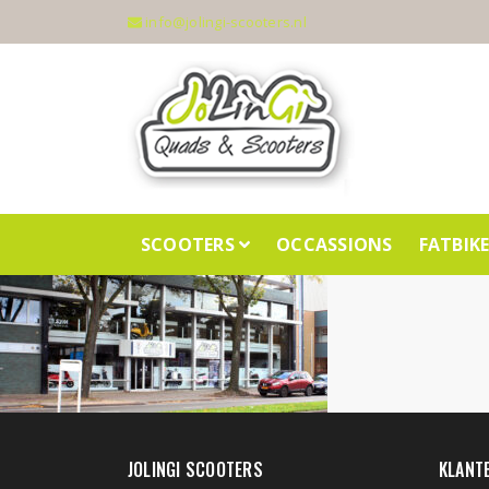
info@jolingi-scooters.nl
SCOOTERS
OCCASSIONS
FATBIK
JOLINGI SCOOTERS
KLANT