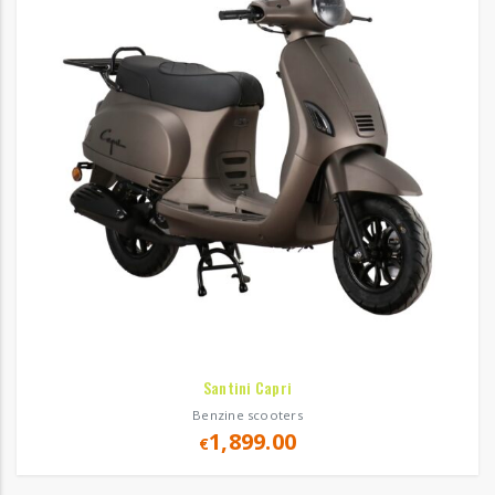
Santini Capri
Benzine scooters
1,899.00
€