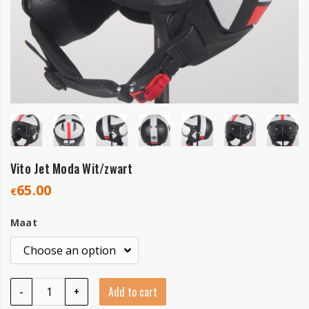
Vito Jet Moda Wit/zwart
65.00
€
Maat
Vito Jet Moda Wit/zwart quantity
-
+
Add to cart