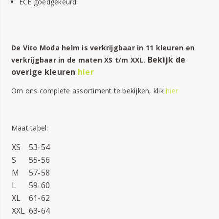
ECE goedgekeurd
De Vito Moda helm is verkrijgbaar in 11 kleuren en
Bekijk de
verkrijgbaar in de maten XS t/m XXL.
overige kleuren
hier
Om ons complete assortiment te bekijken, klik
hier
Maat tabel:
XS
53-54
S
55-56
M
57-58
L
59-60
XL
61-62
XXL
63-64