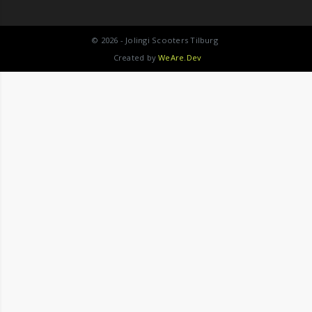
Werken bij
Ringbaan Oost 112
Lease
5013 CD Tilburg
© 2026 - Jolingi Scooters Tilburg
+31 (0)13 542 7078
Created by
WeAre.Dev
info@jolingi-scooters.nl