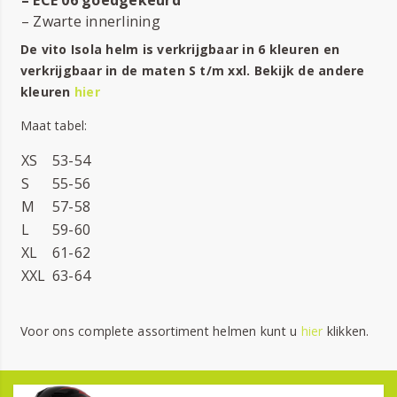
– ECE 06 goedgekeurd
– Zwarte innerlining
De vito Isola helm is verkrijgbaar in 6 kleuren en
verkrijgbaar in de maten S t/m xxl. Bekijk de andere
kleuren
hier
Maat tabel:
XS
53-54
S
55-56
M
57-58
L
59-60
XL
61-62
XXL
63-64
Voor ons complete assortiment helmen kunt u
hier
klikken.