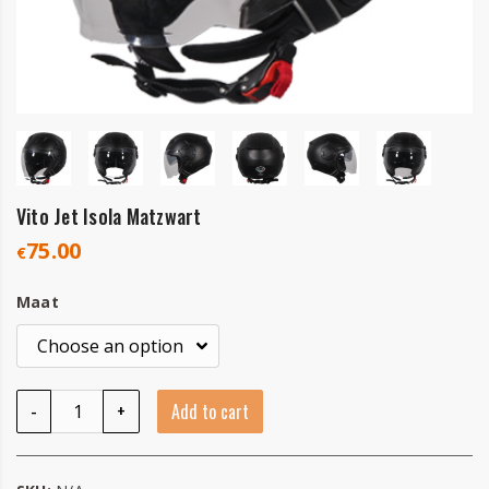
Vito Jet Isola Matzwart
75.00
€
Maat
Vito Jet Isola Matzwart quantity
-
+
Add to cart