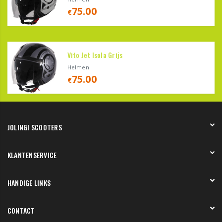
75.00
€
Vito Jet Isola Grijs
Helmen
75.00
€
JOLINGI SCOOTERS
Over ons
KLANTENSERVICE
Onze showroom
Werken bij
Betaling
HANDIGE LINKS
Verzending en bezorging
Retourneren en service
Onze showroom
CONTACT
Bedenktermijn
Werkplaats