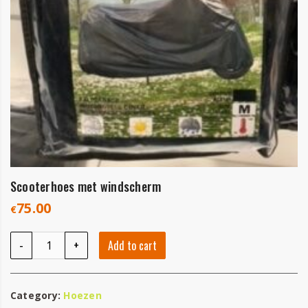
Scooterhoes met windscherm
75.00
€
Scooterhoes met windscherm quantity
-
+
Add to cart
Category:
Hoezen