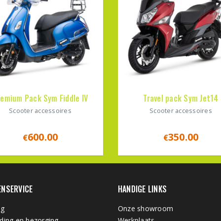
emium Pack Sym Fiddle IV
Travel pack Sym Jet14
Scooter accessoires
Scooter accessoires
600.00
350.00
€
€
ENSERVICE
HANDIGE LINKS
ng
Onze showroom
ding en bezorging
Werkplaats