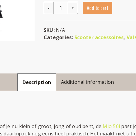
Plus Pack Sym Mio quantity
-
+
Add to cart
SKU:
N/A
Categories:
Scooter accessoires
,
Val
Additional information
Description
of je nu klein of groot, jong of oud bent, de
Mio 50i
past jo
 daarbij ook nog eens heel praktisch. Het maakt niet uit