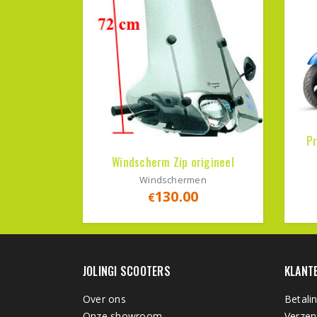
Pr
Windscherm Zip origineel
Windschermen
130.00
€
JOLINGI SCOOTERS
KLANT
Over ons
Betali
Onze showroom
Verzen