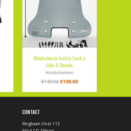
Windscherm Isotta Look a
Like S Smoke
Windschermen
€
130.00
€
100.00
CONTACT
Ringbaan Oost 112
5013 CD Tilburg