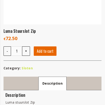
Luma Stuurslot Zip
72.50
€
Luma Stuurslot Zip quantity
-
+
Add to cart
Category:
Sloten
Description
Description
Luma stuurslot Zip