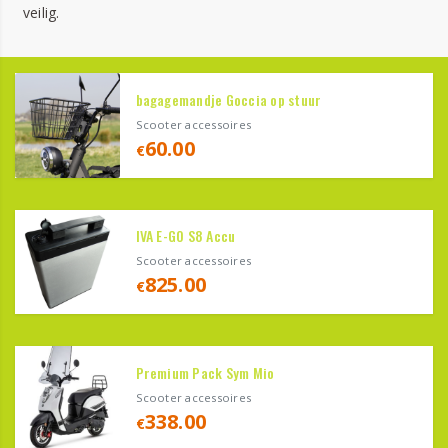
veilig.
bagagemandje Goccia op stuur
Scooter accessoires
60.00
€
IVA E-GO S8 Accu
Scooter accessoires
825.00
€
Premium Pack Sym Mio
Scooter accessoires
338.00
€