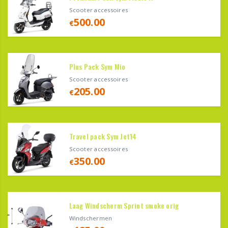
Scooter accessoires
500.00
€
Plus Pack Sym Mio
Scooter accessoires
205.00
€
Travel pack Sym Jet14
Scooter accessoires
350.00
€
Laag Windscherm Sprint smoke orig
Windschermen