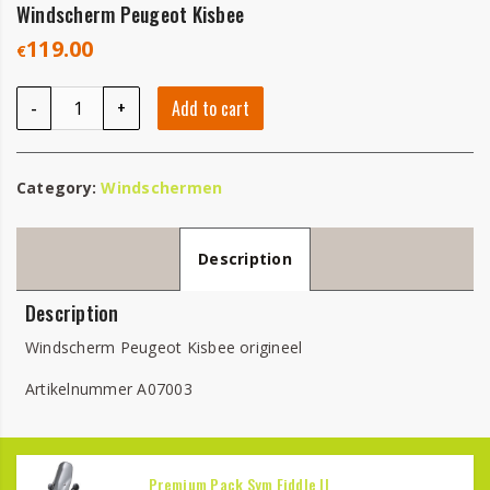
Windscherm Peugeot Kisbee
119.00
€
Windscherm Peugeot Kisbee quantity
-
+
Add to cart
Category:
Windschermen
Description
Description
Windscherm Peugeot Kisbee origineel
Artikelnummer A07003
Premium Pack Sym Fiddle II