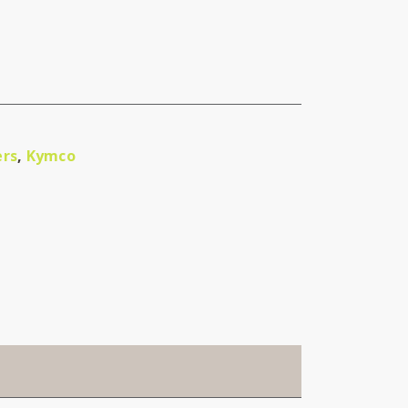
ers
,
Kymco