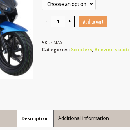
Kymco New Super 8R quantity
-
+
Add to cart
SKU:
N/A
Categories:
Scooters
,
Benzine scoot
Additional information
Description