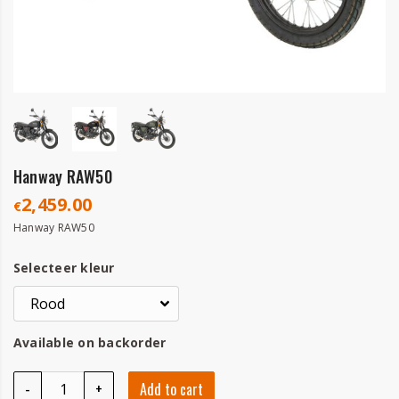
Hanway RAW50
2,459.00
€
Hanway RAW50
Selecteer kleur
Available on backorder
Hanway RAW50 quantity
-
+
Add to cart