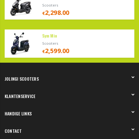
Scooters
2,298.00
€
Sym Mio
Scooters
2,599.00
€
JOLINGI SCOOTERS
Over ons
KLANTENSERVICE
Onze showroom
Werken bij
Betaling
HANDIGE LINKS
Verzending en bezorging
Retourneren en service
Onze showroom
CONTACT
Bedenktermijn
Werkplaats