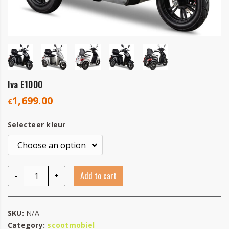
Iva E1000
1,699.00
€
Selecteer kleur
Iva E1000 quantity
-
+
Add to cart
SKU:
N/A
Category:
scootmobiel