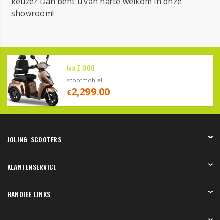
keuze? Dan bent u van harte welkom in onze
showroom!
Iva Z1000
scootmobiel
2,299.00
€
JOLINGI SCOOTERS
Over ons
KLANTENSERVICE
Onze showroom
Werken bij
Betaling
HANDIGE LINKS
Verzending en bezorging
Retourneren en service
Onze showroom