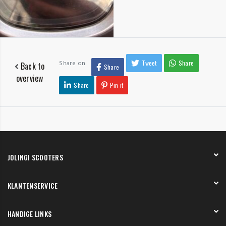
Tweet
Share
Share on:
Back to
Share
overview
Share
Pin it
JOLINGI SCOOTERS
Over ons
KLANTENSERVICE
Onze showroom
Werken bij
Betaling
HANDIGE LINKS
Verzending en bezorging